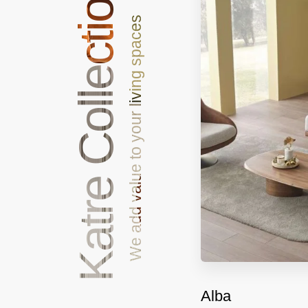
Katre Collections
We add value to your living spaces
Alba